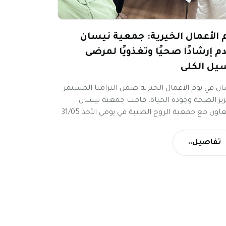
 الأعمال الخيرية: جمعية نيسان
م إرشادًا صحيًا وتغذويًا لمرضى
يل الكلى
نيسان في يوم الأعمال الخيرية ضمن التزامنا المستمر
يز الصحة وجودة الحياة، قامت جمعية نيسان
بالتعاون مع جمعية الروح الطيبة في يومي الأحد 31/05
والأربعاء 03/06 بتنفيذ أيام توعوية خاصة لمرضى
ل الكلى في مراكز أ.ف.ك – قسم موديعين
تفاصيل..
قدس.