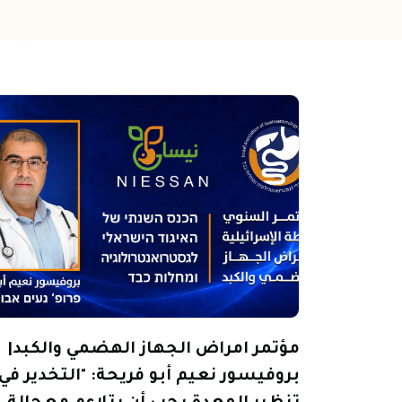
مؤتمر امراض الجهاز الهضمي والكبد|
بروفيسور نعيم أبو فريحة: "التخدير في