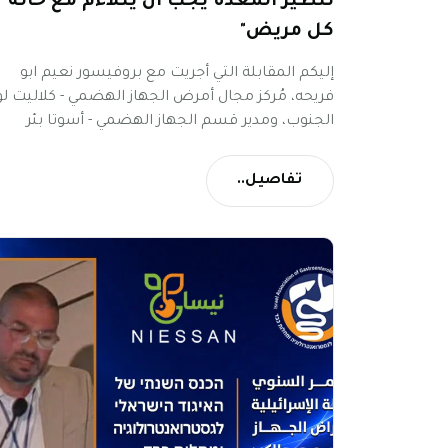
تنظير المعدة يجب أن يتلاءم مع حالة
كل مريض"
إليكم المقابلة التي أجريت مع بروفيسور نعيم ابو
فريحه، مُركز مجال أمرض الجهاز الهضمي - كلاليت لو
الجنوب، ومدير قسم الجهاز الهضمي - أسوتا بئر
السبع، وذلك على هامش المؤتمر السنوي للرابطة
الإسرائيلية لأمراض الجهاز الهضمي والكبد 2026.
تفاصيل..