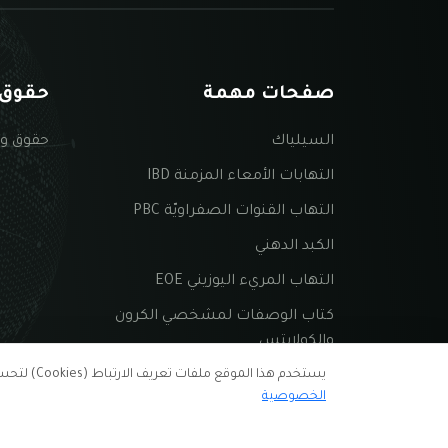
صفحات مهمة
حقوق 
السيلياك
حقوق و
التهابات الأمعاء المزمنة IBD
التهاب القنوات الصفراويّة PBC
الكبد الدهني
التهاب المريء اليوزيني EOE
كتاب الوصفات لمشخصي الكرون
والكولايتس
يستخدم هذا الموقع ملفات تعريف الارتباط (Cookies) لتحسين تجربة التصفح وملاءمة المحتوى. لمزيد من المعلومات يمكنك الاطلاع على سياسة الخصوصية.
الخصوصية