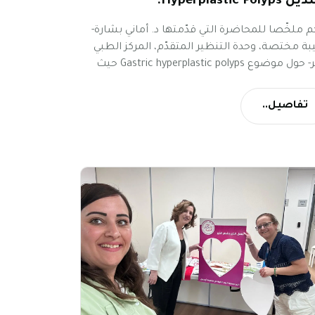
Hyperplastic Poly."
م ملخّصا للمحاضرة التي قدّمتها د. أماني بشارة-
ة مختصة، وحدة التنظير المتقدّم، المركز الطبي
مئير- حول موضوع Gastric hyperplastic polyps حيث
ت الضوء على أحد أكثر المواضيع إثارة للجدل في
ر الجهاز الهضمي العلوي: إدارة سلائل المعدة فرط
تفاصيل..
Hyperplastic p.