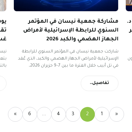
.
مشاركة جمعية نيسان في المؤتمر
يوم
السنوي للرابطة الإسرائيلية لأمراض
تقد
الجهاز الهضمي والكبد 2026
غس
شاركت جمعية نيسان في المؤتمر السنوي للرابطة
ون
الإسرائيلية لأمراض الجهاز الهضمي والكبد، الذي عُقد
بتعز
في تل أبيب خلال الفترة ما بين 7–9 حزيران 2026،
بمشاركة واسعة من الأطباء والباحثين وأصحاب
الاختصاص من مختلف المؤسسات الطبية في البلاد.
غسي
تفاصيل..
وفي إطار حضورها للمؤتمر، أجرت الجمعية سلسلة من
وال
المقابلات المهنية مع نخبة من المختصين والخبراء،
تناولت أحدث المستجدات العلمية والبحثية في مجالات
أمراض الجهاز الهضمي والكبد، إلى جانب التطورات
»
6
...
4
3
2
1
«
المتعلقة بعلاج مرضى أمراض الأمعاء الالتهابية (IBD)
وتحسين جودة الرعاية الصحية المقدمة لهم.