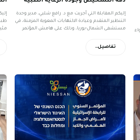
دقة التشخيص وجودة الرعاية الطبية"
التلدين ps
إليكم المقابلة التي أجريت مع د. رافع شلبي، مدير وحدة
إليك
التنظير المتقدم وعيادة الالتهابات المعوية المزمنة، في
طبيب
مستشفى الشمال-بوريا، وذلك على هامش المؤتمر
اء
السنوي للرابطة الإسرائيلية لأمراض الجهاز الهضمي
سلط
والكبد.
تنظي
تفاصيل..
التلدين olyps