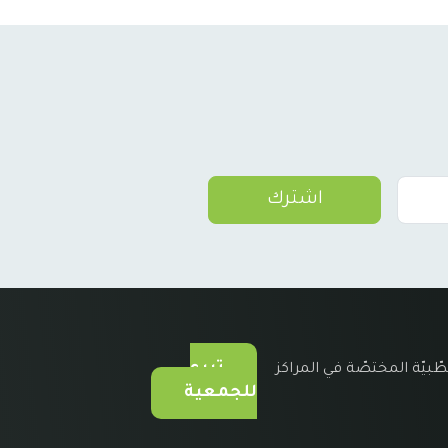
اشترك
تبرع
طّبيّة المختصّة في المراكز
للجمعية