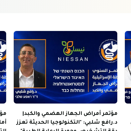
مؤتمر أمراض الجهاز الهضمي والكبد|
مؤت
د.رافع شلبي: "التكنولوجيا الحديثة تعزز
أما