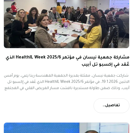
مشاركة جمعية نيسان في مؤتمر HealthIL Week 2025/6 الذي
عُقد في إكسبو تل أبيب
شاركت جمعية نيسان، ممثَّلة بمديرة الجمعية المهندسة رينا زعبي، يوم أمس
الاثنين 19.1.2026، في مؤتمر HealthIL Week 2025/6 الذي عُقد في إكسبو تل
أبيب، وذلك ضمن طاولة مستديرة ناقشت مسار المريض القلبي في المجتمع
العربي، وبالأخص المرحلة الحسّاسة التي تلي الخروج من المستشفى والانتقال
إلى العلاج في صندوق المرضى.
تفاصيل..