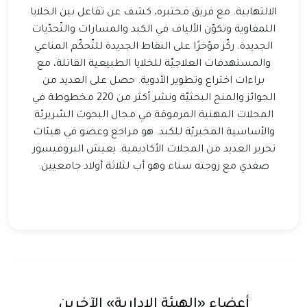
الالتهابية. مع فريق مختبره، كشف عن تفاعل بين الخلايا
اللمفاوية وتكوّن الألياف في الكبد والمسارات والتّحدّيات
الجديدة. ركّز مؤخرًا على النقاط الجديدة للتّحكّم المناعي
والمستهدفات العلاجيّة للخلايا الطبيعية القاتلة، مع
براءات اختراع وتطوير الأدوية. حصل على العديد من
الجوائز والمنح البحثيّة ونشر أكثر من 220 مخطوطة في
المجلات المهنية المرموقة في مجال البحوث السّريريّة
والأساسية المخبريّة للكبد. هو مراجع وعضو في هيئات
تحرير العديد من المجلات الأكاديمية. يعيش البروفيسور
صفدي مع زوجته سناء وهو أب لثلاثة أولاد جامعيين.
أعضاء «الهيئة الإدارية» الآخرين